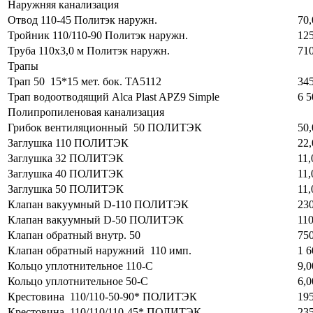
Наружняя канализация
Отвод 110-45 Политэк наружн.
70,
Тройник 110/110-90 Политэк наружн.
125
Труба 110х3,0 м Политэк наружн.
710
Трапы
Трап 50 15*15 мет. бок. ТА5112
345
Трап водоотводящий Alca Plast APZ9 Simple
6 5
Полипропиленовая канализация
Грибок вентиляционный 50 ПОЛИТЭК
50,
Заглушка 110 ПОЛИТЭК
22,
Заглушка 32 ПОЛИТЭК
11,
Заглушка 40 ПОЛИТЭК
11,
Заглушка 50 ПОЛИТЭК
11,
Клапан вакуумный D-110 ПОЛИТЭК
230
Клапан вакуумный D-50 ПОЛИТЭК
110
Клапан обратный внутр. 50
750
Клапан обратный наружний 110 имп.
1 6
Кольцо уплотнительное 110-С
9,0
Кольцо уплотнительное 50-С
6,0
Крестовина 110/110-50-90* ПОЛИТЭК
195
Крестовина 110/110/110-45* ПОЛИТЭК
235