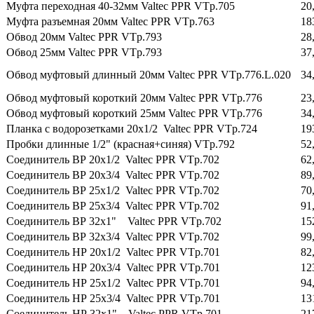
Муфта переходная 40-32мм Valtec PPR VTp.705
20
Муфта разъемная 20мм Valtec PPR VTp.763
18
Обвод 20мм Valtec PPR VTp.793
28
Обвод 25мм Valtec PPR VTp.793
37
Обвод муфтовый длинный 20мм Valtec PPR VTp.776.L.020
34
Обвод муфтовый короткий 20мм Valtec PPR VTp.776
23
Обвод муфтовый короткий 25мм Valtec PPR VTp.776
34
Планка с водорозетками 20х1/2 Valtec PPR VTp.724
19
Пробки длинные 1/2" (красная+синяя) VTp.792
52
Соединитель ВР 20х1/2 Valtec PPR VTp.702
62
Соединитель ВР 20х3/4 Valtec PPR VTp.702
89
Соединитель ВР 25х1/2 Valtec PPR VTp.702
70
Соединитель ВР 25х3/4 Valtec PPR VTp.702
91
Соединитель ВР 32х1" Valtec PPR VTp.702
15
Соединитель ВР 32х3/4 Valtec PPR VTp.702
99
Соединитель НР 20х1/2 Valtec PPR VTp.701
82
Соединитель НР 20х3/4 Valtec PPR VTp.701
12
Соединитель НР 25х1/2 Valtec PPR VTp.701
94
Соединитель НР 25х3/4 Valtec PPR VTp.701
13
Соединитель НР 32х1" Valtec PPR VTp.701
21