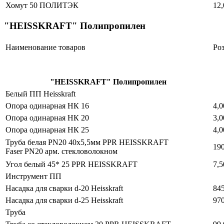
Хомут 50 ПОЛИТЭК
12,
"HEISSKRAFT" Полипропилен
Наименование товаров
Ро
"HEISSKRAFT" Полипропилен
Белый ПП Heisskraft
Опора одинарная НК 16
4,0
Опора одинарная НК 20
3,0
Опора одинарная НК 25
4,0
Труба белая PN20 40x5,5мм PPR HEISSKRAFT
190
Faser PN20 арм. стекловолокном
Угол белый 45* 25 PPR HEISSKRAFT
7,5
Инструмент ПП
Насадка для сварки d-20 Heisskraft
845
Насадка для сварки d-25 Heisskraft
970
Труба